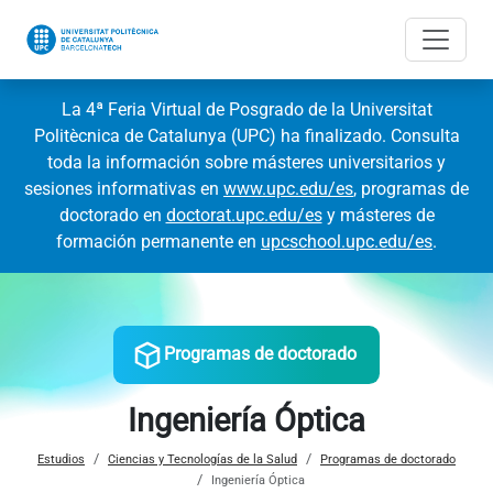
La 4ª Feria Virtual de Posgrado de la Universitat
Politècnica de Catalunya (UPC) ha finalizado. Consulta
toda la información sobre másteres universitarios y
sesiones informativas en
www.upc.edu/es
, programas de
doctorado en
doctorat.upc.edu/es
y másteres de
formación permanente en
upcschool.upc.edu/es
.
Programas de doctorado
Ingeniería Óptica
Estudios
Ciencias y Tecnologías de la Salud
Programas de doctorado
Ingeniería Óptica