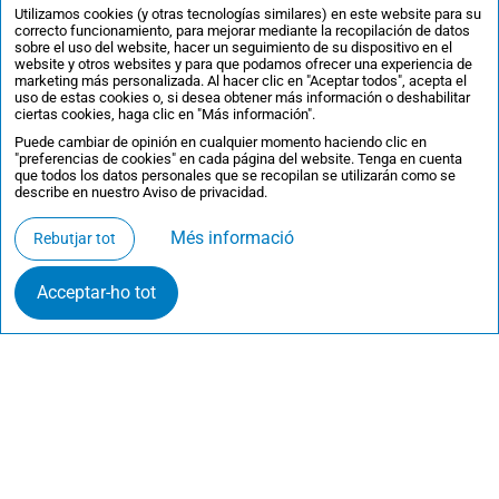
Benvingut/a a la
4a Fira Virtual de
Utilizamos cookies (y otras tecnologías similares) en este website para su
correcto funcionamiento, para mejorar mediante la recopilación de datos
Postgrau de la Universitat Politècnica
sobre el uso del website, hacer un seguimiento de su dispositivo en el
website y otros websites y para que podamos ofrecer una experiencia de
de Catalunya – BarcelonaTech (UPC)
.
marketing más personalizada. Al hacer clic en "Aceptar todos", acepta el
uso de estas cookies o, si desea obtener más información o deshabilitar
Informa't sobre els estudis de
ciertas cookies, haga clic en "Más información".
postgrau, inscriu-te gratuïtament a les
Puede cambiar de opinión en cualquier momento haciendo clic en
"preferencias de cookies" en cada página del website. Tenga en cuenta
sessions informatives en directe.
que todos los datos personales que se recopilan se utilizarán como se
describe en nuestro Aviso de privacidad.
Resol els teus dubtes sobre els
Més informació
estudis, beques, tràmits i mobilitat.
Rebutjar tot
Acceptar-ho tot
SOBRE LA UPC
La
Universitat Politècnica de Catalunya - BarcelonaTech