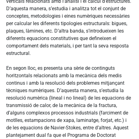
verticals relacionats amb l’anàlisi i el càlcul d’estructures.
D’aquesta manera, s’estudia i analitza tot el conjunt de
conceptes, metodologies i eines numèriques necessàries
per calcular les diferents tipologies estructurals: bigues,
plaques, làmines, etc. D’altra banda, s’introdueixen les
diferents equacions constitutives que defineixen el
comportament dels materials, i per tant la seva resposta
estructural.
En segon lloc, es presenta una sèrie de continguts
horitzontals relacionats amb la mecànica dels medis
continus i amb la resolució dels problemes mitjançant
tècniques numèriques. D’aquesta manera, s’estudia la
resolució numèrica (lineal i no lineal) de les equacions de
transmissió de calor, de la mecànica de la fractura,
d’alguns complexos processos industrials (farciment de
motlles, estampacions de xapa, laminatge, forjat, etc.) i
de les equacions de Navier-Stokes, entre d’altres. Aquest
plantejament dual fa que el Programa de Doctorat