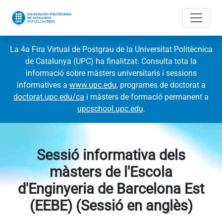
La 4a Fira Virtual de Postgrau de la Universitat Politècnica
de Catalunya (UPC) ha finalitzat. Consulta tota la
informació sobre màsters universitaris i sessions
informatives a
www.upc.edu
, programes de doctorat a
doctorat.upc.edu/ca
i màsters de formació permanent a
upcschool.upc.edu
.
Sessió informativa dels
màsters de l'Escola
d'Enginyeria de Barcelona Est
(EEBE) (Sessió en anglès)